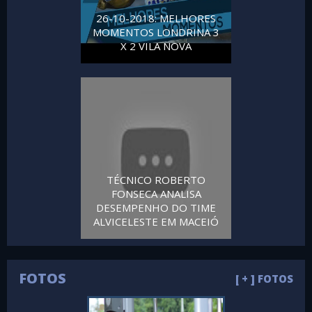
26-10-2018: MELHORES
MOMENTOS LONDRINA 3
X 2 VILA NOVA
TÉCNICO ROBERTO
FONSECA ANALISA
DESEMPENHO DO TIME
ALVICELESTE EM MACEIÓ
FOTOS
[ + ] FOTOS