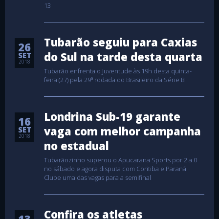
13
Tubarão seguiu para Caxias
26
do Sul na tarde desta quarta
SET
2018
Tubarão enfrenta o Juventude às 19h desta quinta-
feira (27) pela 29ª rodada do Brasileiro da Série B
Londrina Sub-19 garante
16
vaga com melhor campanha
SET
2018
no estadual
Tubarãozinho superou o Apucarana Sports por 2 a 0
no sábado e agora disputa com Coritiba e Paraná
Clube uma das vagas para a semifinal
Confira os atletas