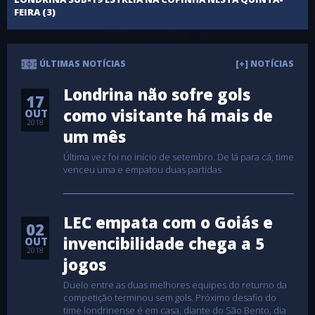
FEIRA (3)
ÚLTIMAS NOTÍCIAS
[+] NOTÍCIAS
Londrina não sofre gols
17
como visitante há mais de
OUT
2018
um mês
Última vez foi no início de setembro. De lá para cá, time
venceu uma e empatou duas partidas
LEC empata com o Goiás e
02
invencibilidade chega a 5
OUT
2018
jogos
Duelo entre as duas melhores equipes do returno da
competição terminou sem gols. Próximo desafio do
time londrinense é em casa, diante do São Bento, dia