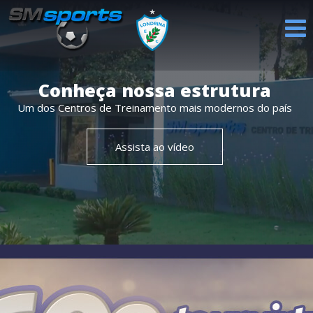
PROFISSIONAL
CATEGORIAS
REVELAÇÕES
AVALIAÇÕES
NOTÍCIAS
Conheça nossa estrutura
DE BASE
Um dos Centros de Treinamento mais modernos do país
Assista ao vídeo