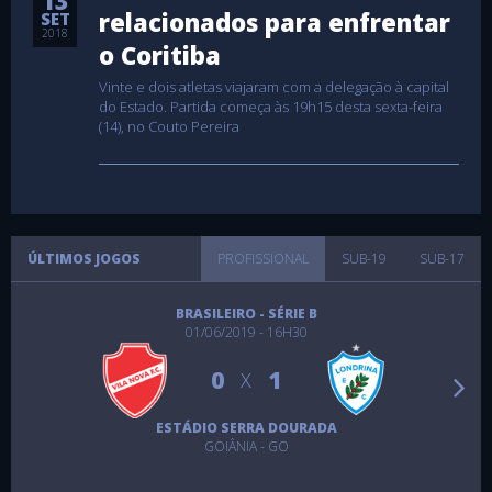
13
relacionados para enfrentar
SET
2018
o Coritiba
Vinte e dois atletas viajaram com a delegação à capital
do Estado. Partida começa às 19h15 desta sexta-feira
(14), no Couto Pereira
ÚLTIMOS JOGOS
PROFISSIONAL
SUB-19
SUB-17
BRASILEIRO - SÉRIE B
01/06/2019 - 16H30
0
1
X
ESTÁDIO SERRA DOURADA
GOIÂNIA - GO
CAMPEONATO REGIONAL JUVENIL
PARANAENSE