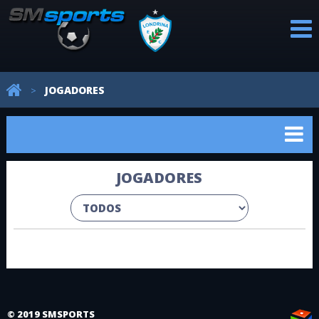
PROFISSIONAL
CATEGORIAS
REVELAÇÕES
AVALIAÇÕES
NOTÍCIAS
JOGADORES
>
DE BASE
JOGADORES
© 2019 SMSPORTS