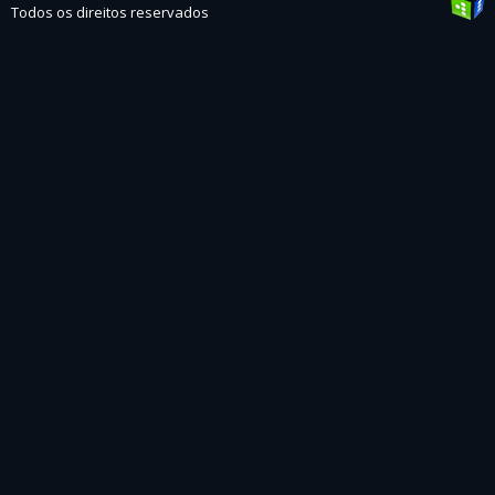
Todos os direitos reservados