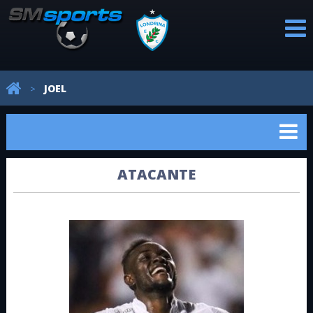
PROFISSIONAL
CATEGORIAS
REVELAÇÕES
AVALIAÇÕES
NOTÍCIAS
JOEL
>
DE BASE
ATACANTE