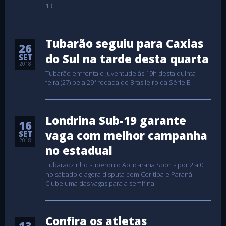
13
Tubarão seguiu para Caxias
26
do Sul na tarde desta quarta
SET
2018
Tubarão enfrenta o Juventude às 19h desta quinta-
feira (27) pela 29ª rodada do Brasileiro da Série B
Londrina Sub-19 garante
16
vaga com melhor campanha
SET
2018
no estadual
Tubarãozinho superou o Apucarana Sports por 2 a 0
no sábado e agora disputa com Coritiba e Paraná
Clube uma das vagas para a semifinal
Confira os atletas