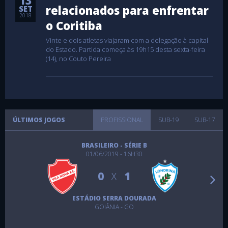
13
relacionados para enfrentar
SET
2018
o Coritiba
Vinte e dois atletas viajaram com a delegação à capital
do Estado. Partida começa às 19h15 desta sexta-feira
(14), no Couto Pereira
ÚLTIMOS JOGOS
PROFISSIONAL
SUB-19
SUB-17
BRASILEIRO - SÉRIE B
01/06/2019 - 16H30
0
1
X
ESTÁDIO SERRA DOURADA
GOIÂNIA - GO
CAMPEONATO REGIONAL JUVENIL
PARANAENSE