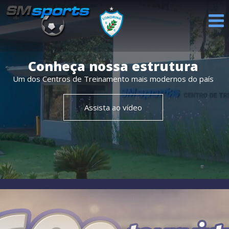
PROFISSIONAL
CATEGORIAS
REVELAÇÕES
AVALIAÇÕES
NOTÍCIAS
Conheça nossa estrutura
DE BASE
Um dos Centros de Treinamento mais modernos do país
Assista ao vídeo