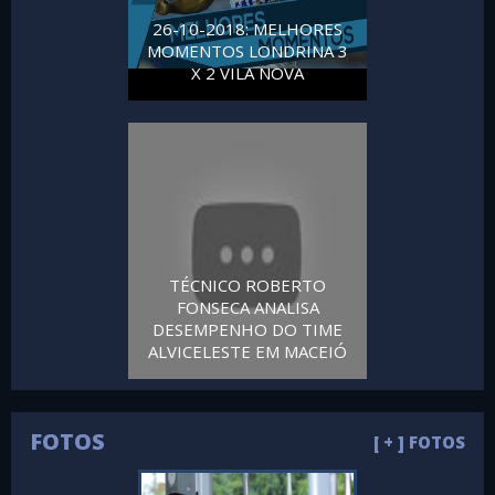
26-10-2018: MELHORES
MOMENTOS LONDRINA 3
X 2 VILA NOVA
TÉCNICO ROBERTO
FONSECA ANALISA
DESEMPENHO DO TIME
ALVICELESTE EM MACEIÓ
FOTOS
[ + ] FOTOS