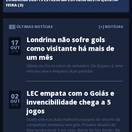
FEIRA (3)
ÚLTIMAS NOTÍCIAS
[+] NOTÍCIAS
Londrina não sofre gols
17
como visitante há mais de
OUT
2018
um mês
Última vez foi no início de setembro. De lá para cá, time
venceu uma e empatou duas partidas
LEC empata com o Goiás e
02
invencibilidade chega a 5
OUT
2018
jogos
Duelo entre as duas melhores equipes do returno da
competição terminou sem gols. Próximo desafio do
time londrinense é em casa, diante do São Bento, dia